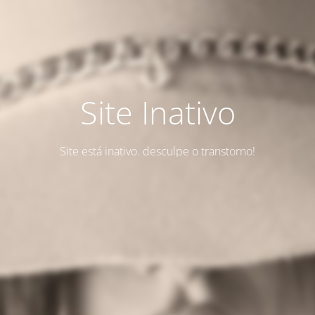
Site Inativo
Site está inativo. desculpe o transtorno!