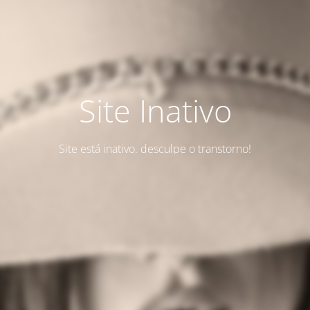
Site Inativo
Site está inativo. desculpe o transtorno!