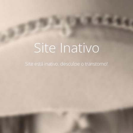
Site Inativo
Site está inativo. desculpe o transtorno!