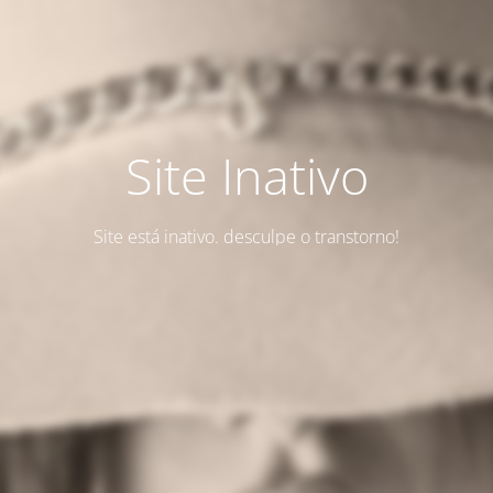
Site Inativo
Site está inativo. desculpe o transtorno!