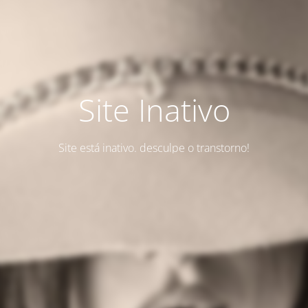
Site Inativo
Site está inativo. desculpe o transtorno!