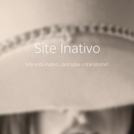
Site Inativo
Site está inativo. desculpe o transtorno!