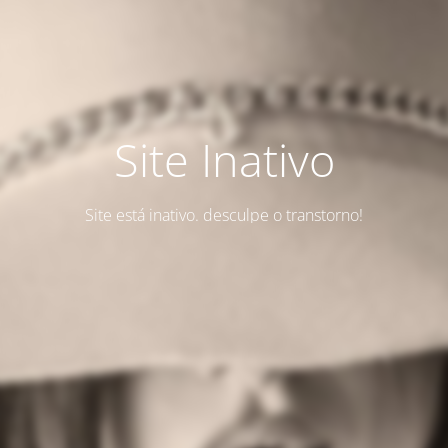
Site Inativo
Site está inativo. desculpe o transtorno!