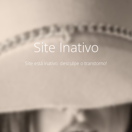
Site Inativo
Site está inativo. desculpe o transtorno!