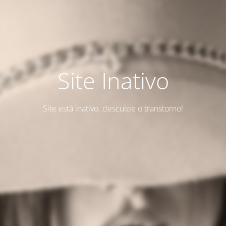
Site Inativo
Site está inativo. desculpe o transtorno!