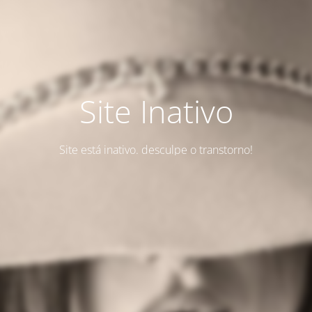
Site Inativo
Site está inativo. desculpe o transtorno!