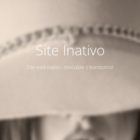
Site Inativo
Site está inativo. desculpe o transtorno!