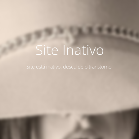
Site Inativo
Site está inativo. desculpe o transtorno!