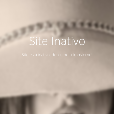
Site Inativo
Site está inativo. desculpe o transtorno!