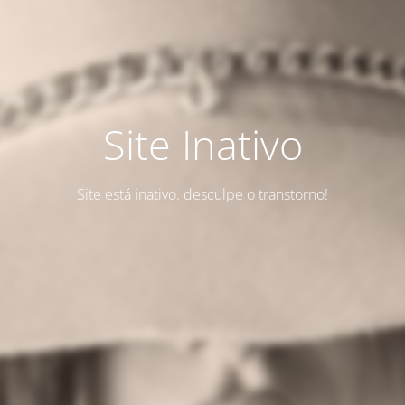
Site Inativo
Site está inativo. desculpe o transtorno!